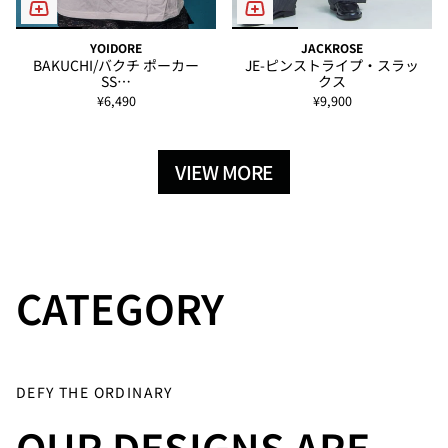
YOIDORE
JACKROSE
BAKUCHI/バクチ ポーカー
JE-ピンストライプ・スラッ
SS…
クス
¥6,490
¥9,900
VIEW MORE
CATEGORY
T-SHIRT
SHORT PANTS
SET UP
FASHION
SHOES
HEAD
DEFY THE ORDINARY
GOODS
WEAR
OUR DESIGNS ARE