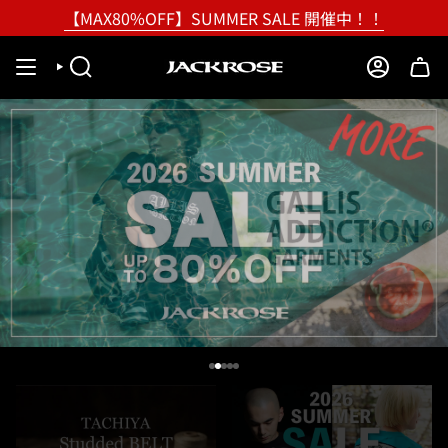
Skip
【MAX80%OFF】SUMMER SALE 開催中！！
to
content
SEARCH
ACCOUNT