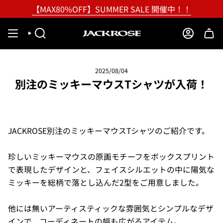
Skip
【MAX80%OFF】SUMMER SALE 開催中！！
to
content
SEARCH
ACCOUNT
2025/08/04
別注のミッキーマウスTシャツが入荷！
JACKROSE別注のミッキーマウスTシャツのご紹介です。
珍しいミッキーマウスの原画モチーフをボックスプリント
で表現したデザインと、フェイスシルエットの中に陽気な
ミッキーを総柄で落とし込んだ2型をご用意しました。
他には無いアーティスティックな雰囲気とシンプルなデザ
インで、コーディネートの幅も広がるアイテム。