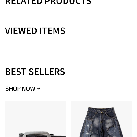
RELATED PRODUCTS
Size
バスト
着丈
袖丈
肩幅
VIEWED ITEMS
M
57.5
77.5
60.5
51.5
L
63.5
78
62
54.5
XL
66
80
62
60
BEST SELLERS
SHOP NOW