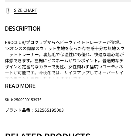
SIZE CHART
DESCRIPTION
PROCLUB/プロクラブからヘビーウェイトトレーナーが登場。
13オンスの肉厚スウェット生地を使った存在感十分な無地スウ
ェットトレーナー。裏起毛で保温性にも優れ、快適な着心地が
体感できます。左裾にピスネームがワンポイント。普遍的なデ
ザインと定番的なカラーで男性、女性問わず幅広いコーディネ
ートが可能です。今秋冬では、サイズアップしてオーバーサイ
ズの着こなしを楽しむのもおすすめです。
READ MORE
【PRO CLUB/プロクラブ】
1986年に､アメリカ ロサンゼルスで誕生。多くの人々が愛用す
SKU: 2500000153976
る無地のヘビーウェイトTシャツは､アーティストやアスリート
などからも多数の支持を受け、無地の王道ブランドとしての地
ブランド品番：532565195003
位を確立。スポーツウェアとしても重宝される耐久性があり、
また LAストリートではその抜群の着心地から、生活アイテムと
して定着しており、アメリカを代表する無地系ブランドとして
その名を轟かせている。