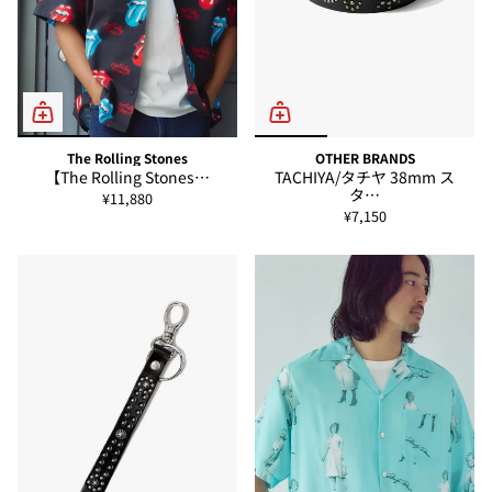
The Rolling Stones
OTHER BRANDS
【The Rolling Stones…
TACHIYA/タチヤ 38mm ス
タ…
¥11,880
¥7,150