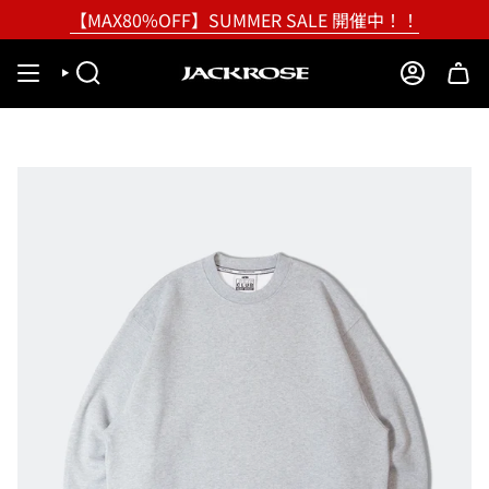
Skip
【MAX80%OFF】SUMMER SALE 開催中！！
to
content
SEARCH
ACCOUNT