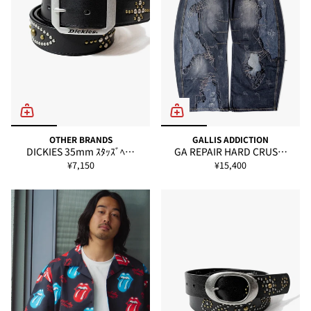
OTHER BRANDS
GALLIS ADDICTION
DICKIES 35mm ｽﾀｯｽﾞﾍ…
GA REPAIR HARD CRUS…
¥7,150
¥15,400