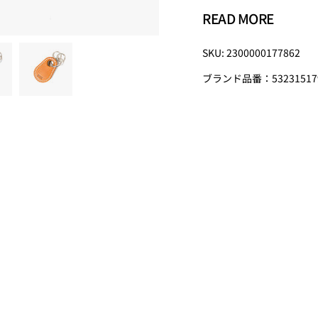
・本革
READ MORE
栃木レザー牛革（厚口
・金具
SKU: 2300000177862
シルバー金具を使用。
・簡易パッケージ入り［Made
ブランド品番：53231517
バーナーセイルズ】東
2007年にヨットのセイ
Verner Sails(
こだわったオリジナル
用し、 加工から縫製
た個性的なバッグから
ルのバッグを展開して
【注意事項】
・サイズ・仕様につい
様変更が生じる場合が
モニター環境や照明の
材・お手入れについて
ちが生じる場合があり