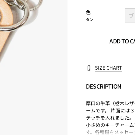
色
ブ
タン
ADD TO C
SIZE CHART
DESCRIPTION
厚口の牛革（栃木レザ
ームです。 片面には
テッチを入れました。
小さめのキーチャーム
す。各種鍵をメッセー