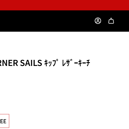
ACCOUNT
NER SAILS ｷｯﾌﾟ ﾚｻﾞｰｷｰﾁ
EE