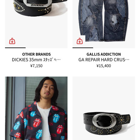
OTHER BRANDS
GALLIS ADDICTION
DICKIES 35mm ｽﾀｯｽﾞﾍ…
GA REPAIR HARD CRUS…
¥7,150
¥15,400