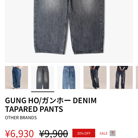
GUNG HO/ガンホー DENIM
TAPARED PANTS
OTHER BRANDS
Regular
¥6,930
¥9,900
30%
OFF
SALE