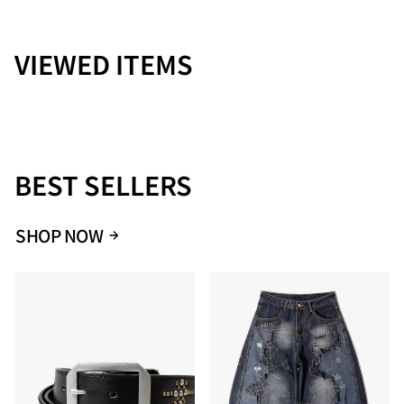
Size
ウエスト
股上
股下
わたり周り
裾幅
M
86
32
74.5
35.5
22
VIEWED ITEMS
L
88
33
75
36
23
XL
92
34
79.5
37.5
24
BEST SELLERS
SHOP NOW