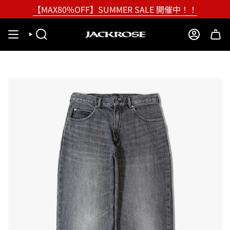
Skip
【MAX80%OFF】SUMMER SALE 開催中！！
to
content
SEARCH
ACCOUNT