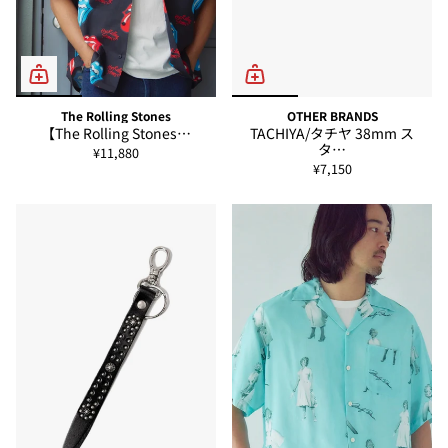
The Rolling Stones
OTHER BRANDS
【The Rolling Stones…
TACHIYA/タチヤ 38mm ス
タ…
¥11,880
¥7,150