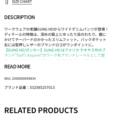
SIZE CHART
DESCRIPTION
ワークウェアの老舗GUNG HOからワイドデニムパンツが登場！
ディテールの特徴は、深めの股上とゆったり目のわたり、裾に
かけてテーパードのかかったスリムフィット。バックポケット
右には型押しレザーのブランドロゴがワンポイントに。
【GUNG HO/ガンホー】
GUNG HO はアメリカ テキサス州のブ
ランド”Earl’s Apparel”のワーク系ブランドレーベルとして誕
生。 「COMFORT」「STYLE」「DURABILITY」「QUALITY」
READ MORE
「LONG WEARING」「EASY CARE」 の6つ の言葉をコンセプト
に ワークウェアの伝統的なクラシックデザインにこだわり、質
実剛健なもの作りで30年以上にわたって支持されている歴史あ
SKU: 2500000059834
るブランド。 2015年よりGUN HO本来の雰囲気を踏襲しながら
素材やシルエットにこだわり、よりファッショナブルにアップ
ブランド品番：532585257013
デートしたラインを展開。 代名詞とも言えるベイカーパンツや
カバーオール、ブッシュパンツ、ペインターなどのワークアイ
テムをベースに、都会的なNEW WORK STYLEを提案。
RELATED PRODUCTS