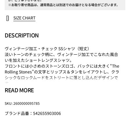
※お取り寄せ商品は、通常商品とは別送でのお届けとなる場合がございます。
SIZE CHART
DESCRIPTION
ヴィンテージ加工・チェック SSシャツ（短丈）
淡いトーンのチェック柄に、ヴィンテージ加工でこなれた風合
いを加えたショートレングスシャツ。
フロントには小さめのストーンズロゴ、バックには大きく“The
Rolling Stones”の文字とリップス＆タンをレイアウトし、クラ
シックなロックムードをストリートに落とし込んだデザインで
す。
READ MORE
短丈シルエットが今のスタイルにフィットし、ワイドパンツや
デニムとの相性も抜群。軽く羽織るだけで雰囲気の出る一枚で
す。ユニセックスで着用可能。
SKU: 2600000095785
【THE ROLLING STONES/ザ ローリングストーンズ】
ブランド品番：542655903006
1962年、ロンドンで結成。翌63年にシングル「カム・オン」で
デビュー。2022年に結成60周年を迎えたモンスターロックバン
ド。当時のメンバーはミック・ジャガー（Vo）、キース・リチ