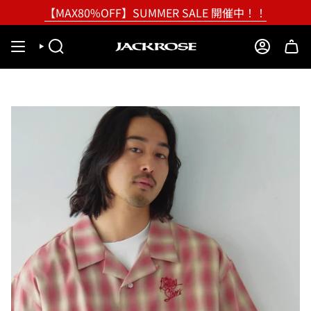
Skip
【MAX80%OFF】SUMMER SALE 開催中！！
to
content
SEARCH
ACCOUNT