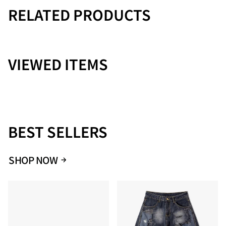
RELATED PRODUCTS
ャーズ（G）、ブライアン・ジョーンズ（G）、ビル・ワイマン
（B）、チャーリー・ワッツ(Ds）。 その後、メンバーの変動が
ありながらも、一貫してブルース／R&Bに根差したワイルドな
ストーンズサウンドを奏で続け、2023年10月には18年ぶりとな
るアルバムが発表されるなど、現在においてもシーンの第一線
VIEWED ITEMS
に君臨し続けているロックの代名詞的な存在である。また、バ
ンドのアイコンでもある「リップス＆タン」通称ベロマークに
代表される様に、音楽シーンのみならずファッション、カルチ
ャーシーンにおいても多大な影響を与え続けています。現在の
メンバーは、ミック・ジャガー（Vo）、キース・リチャーズ
（G）、ロン・ウッド（G）。
BEST SELLERS
【注意事項】
・サイズ・仕様について商品は採寸方法や生産時期により若干
の誤差や仕様変更が生じる場合があります。予めご了承くださ
SHOP NOW
い。
・カラーについてモニター環境や照明の影響で、実際の色味と
異なる場合があります。
・素材・お手入れについて素材の特性上、洗濯や使用により若
干の縮みや色落ちが生じる場合があります。お手入れ方法はタ
グ記載の指示をご参照いただき、適切にお手入れください。