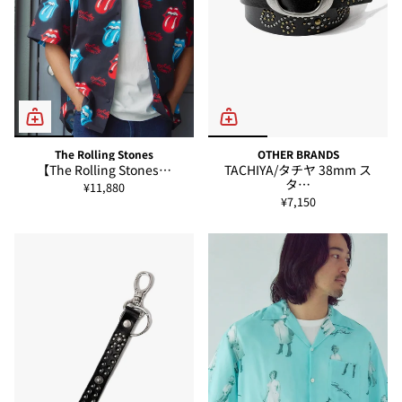
The Rolling Stones
OTHER BRANDS
【The Rolling Stones…
TACHIYA/タチヤ 38mm ス
タ…
¥11,880
¥7,150