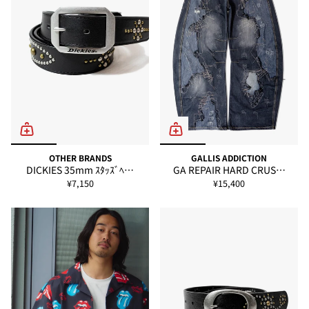
Size
バスト
着丈
袖丈
肩幅
M
63
69
22
56
L
65
71
23
58
OTHER BRANDS
GALLIS ADDICTION
DICKIES 35mm ｽﾀｯｽﾞﾍ…
GA REPAIR HARD CRUS…
¥7,150
¥15,400