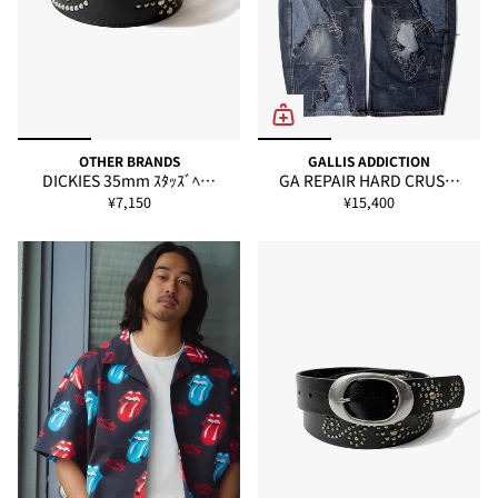
OTHER BRANDS
GALLIS ADDICTION
DICKIES 35mm ｽﾀｯｽﾞﾍ…
GA REPAIR HARD CRUS…
¥7,150
¥15,400