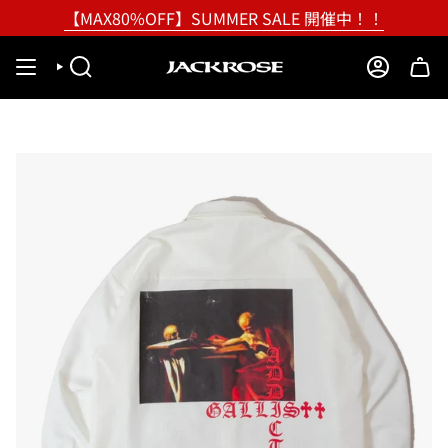
Skip
【MAX80%OFF】SUMMER SALE 開催中！！
to
content
SEARCH
ACCOUNT