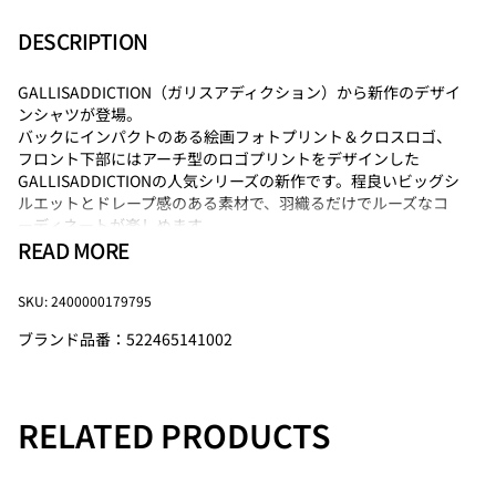
DESCRIPTION
GALLISADDICTION（ガリスアディクション）から新作のデザイ
ンシャツが登場。
バックにインパクトのある絵画フォトプリント＆クロスロゴ、
フロント下部にはアーチ型のロゴプリントをデザインした
GALLISADDICTIONの人気シリーズの新作です。程良いビッグシ
ルエットとドレープ感のある素材で、羽織るだけでルーズなコ
ーディネートが楽しめます。
READ MORE
カラーは、プリントデザインが強調されたホワイトとシックな
雰囲気のブラックの2色展開。
SKU: 2400000179795
ブランド品番：522465141002
Size
バスト
着丈
袖丈
肩幅
FREE
59
82
60
61
RELATED PRODUCTS