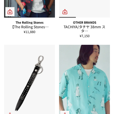
The Rolling Stones
OTHER BRANDS
【The Rolling Stones…
TACHIYA/タチヤ 38mm ス
タ…
¥11,880
¥7,150