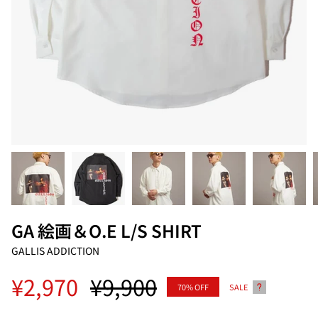
GA 絵画＆O.E L/S SHIRT
GALLIS ADDICTION
Regular
¥2,970
¥9,900
70%
OFF
SALE
price