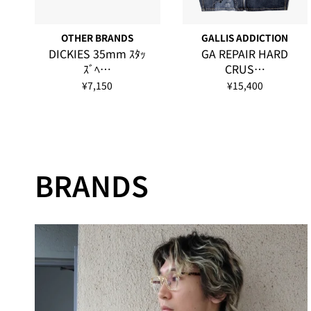
OTHER BRANDS
GALLIS ADDICTION
DICKIES 35mm ｽﾀｯ
GA REPAIR HARD
ｽﾞﾍ…
CRUS…
¥7,150
¥15,400
BRANDS