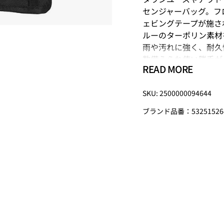
センジャーバッグ。フ
ェビングテープが施さ
ルーのターポリン素材
雨や汚れに強く、耐久
数備えられ使い勝手が
READ MORE
ンで、幅広い年代で使
ムです。
SKU: 2500000094644
【WILD THING
ブランド品番：53251526
が創業したアメリカのア
ングス）」。 “軽量
ら生まれたアイデアに
ジャケットよりもあた
どの高機能素材は、ア
にも愛されています。
Size
たて
よこ