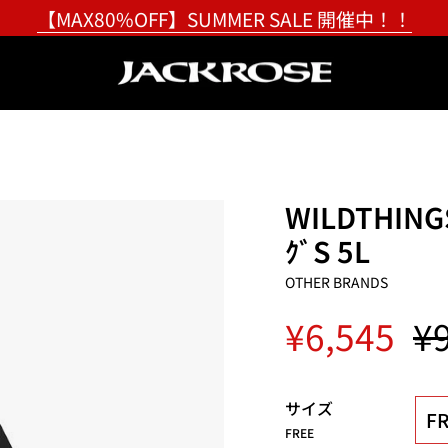
【MAX80%OFF】SUMMER SALE 開催中！！
WILDTHINGS
ｸﾞS 5L
OTHER BRANDS
Re
¥6,545
¥
pr
サイズ
FR
FREE