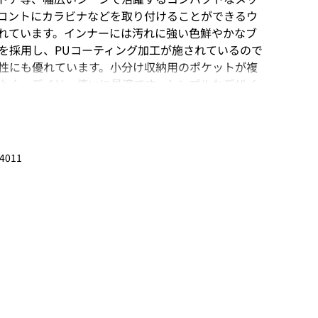
ロントにカラビナなどを取り付けることができるウ
れています。インナーには汚れに強い色鮮やかなブ
を採用し、PUコーティング加工が施されているので
性にも優れています。小分け収納用のポケットが複
よく、デイリー使いに最適です。シンプルなデザイ
え、プレゼントやギフトとしても人気の高いアイテ
S/ワイルドシングス】華々しい登山歴を持つボガート夫婦
4011
ウトドアブランド、「WILD THINGS（ワイルドシ
かつタフでなければならない”という実際の登山経験か
よって高品質なウェアを作り続けています。ダウン
たかいと評される「プリマロフト（人工羽毛）」な
ウトドア志向の人だけでなくファッション好きの人
マチ