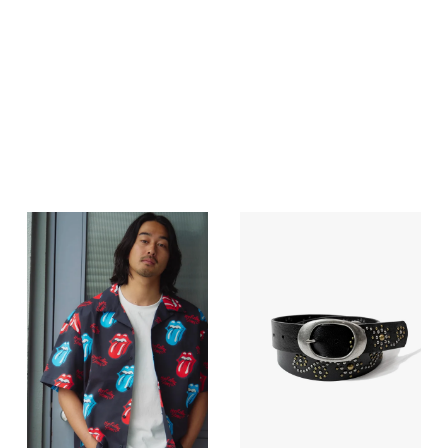
FREE
25
33.5