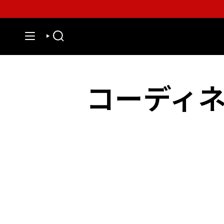
Skip
to
content
SEARCH
コーディ