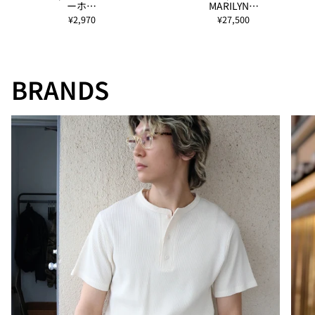
ーホ…
MARILYN…
¥2,970
¥27,500
BRANDS