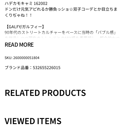
ハデカモキャミ 162002
ドンだけ元気アピれるか勝負っショ☆双子コーデとか目立ちま
くりぢゃね！！
【GALFY/ガルフィー】
90年代のストリートカルチャーをベースに当時の「バブル感」
を継承しつつ現在のトレンドとのMIX感を重要視し、都会的かつ
READ MORE
アクティブな提案を展開していく超話題の唯一無二の炎上ブラ
ンド。
SKU: 2600000051804
【注意事項】
・サイズ・仕様について商品は採寸方法や生産時期により若干
ブランド品番：532655226015
の誤差や仕様変更が生じる場合があります。予めご了承くださ
い。
・カラーについてモニター環境や照明の影響で、実際の色味と
RELATED PRODUCTS
異なる場合があります。
・素材・お手入れについて素材の特性上、洗濯や使用により若
干の縮みや色落ちが生じる場合があります。お手入れ方法はタ
グ記載の指示をご参照いただき、適切にお手入れください。
VIEWED ITEMS
Size
バスト
着丈