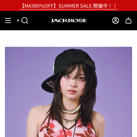
Skip
【MAX80%OFF】SUMMER SALE 開催中！！
to
content
SEARCH
ACCOUNT