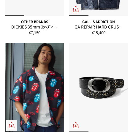
OTHER BRANDS
GALLIS ADDICTION
DICKIES 35mm ｽﾀｯｽﾞﾍ…
GA REPAIR HARD CRUS…
¥7,150
¥15,400