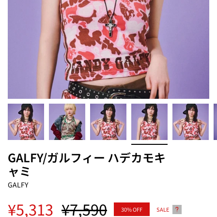
GALFY/ガルフィー ハデカモキ
ャミ
GALFY
Regular
¥5,313
¥7,590
30%
OFF
SALE