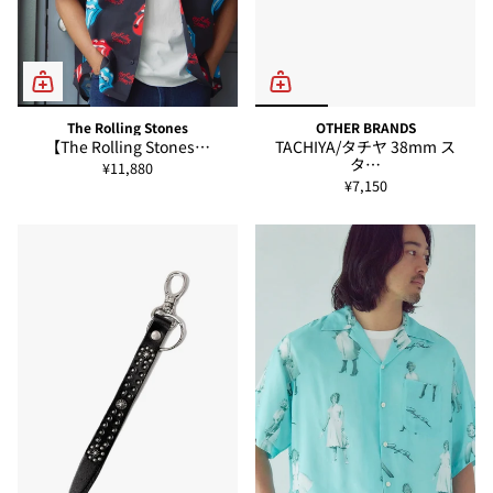
The Rolling Stones
OTHER BRANDS
【The Rolling Stones…
TACHIYA/タチヤ 38mm ス
タ…
¥11,880
¥7,150