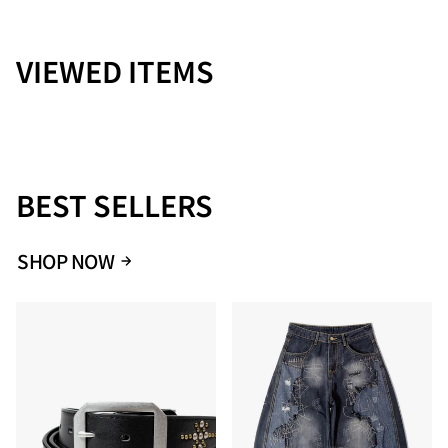
干の縮みや色落ちが生じる場合があります。お手入れ方法はタ
グ記載の指示をご参照いただき、適切にお手入れください。
VIEWED ITEMS
Size
バスト
着丈
袖丈
肩幅
M
46
68
21
40
L
48
70
22
41
XL
50
72
23
42
BEST SELLERS
SHOP NOW