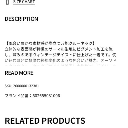
SIZE CHART
DESCRIPTION
【風合い豊かな素材感が際立つ万能クルーネック】
立体的な表面感が特徴のサーマル生地にピグメント加工を施
し、深みのあるヴィンテージテイストに仕上げた一着です。使
い込むほどに馴染む経年変化のような色合いが魅力。オーソド
ックスなクルーネックデザインは着回し力抜群で、デイリーユ
READ MORE
ースに最適です。シンプルながらも、素材の表情で周囲と差を
つけたい方におすすめのアイテムです。
SKU: 2600000132381
【注意事項】
・サイズ・仕様について商品は採寸方法や生産時期により若干
ブランド品番：502655031006
の誤差や仕様変更が生じる場合があります。予めご了承くださ
い。
・カラーについてモニター環境や照明の影響で、実際の色味と
RELATED PRODUCTS
異なる場合があります。
・素材・お手入れについて素材の特性上、洗濯や使用により若