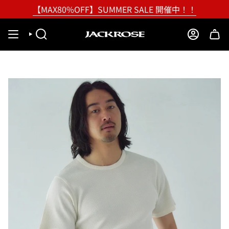
Skip
【MAX80%OFF】SUMMER SALE 開催中！！
to
content
SEARCH
ACCOUNT