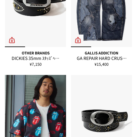
OTHER BRANDS
GALLIS ADDICTION
DICKIES 35mm ｽﾀｯｽﾞﾍ…
GA REPAIR HARD CRUS…
¥7,150
¥15,400