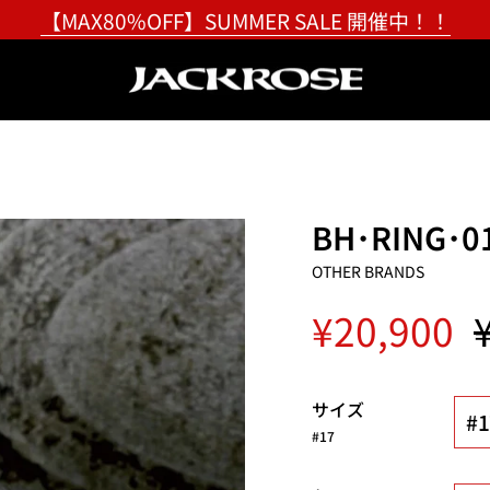
【MAX80%OFF】SUMMER SALE 開催中！！
BH･RING･0
OTHER BRANDS
R
¥20,900
p
サイズ
#1
#17