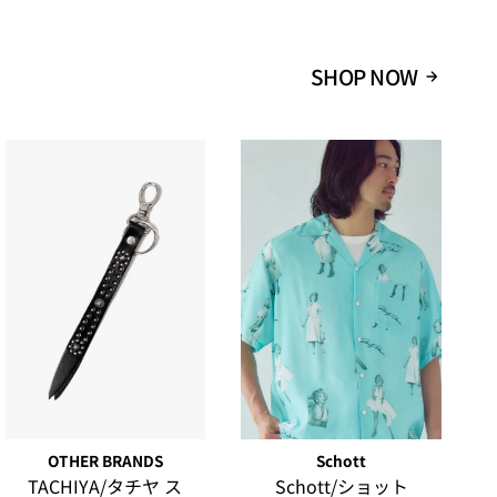
SHOP NOW
OTHER BRANDS
Schott
TACHIYA/タチヤ ス
Schott/ショット