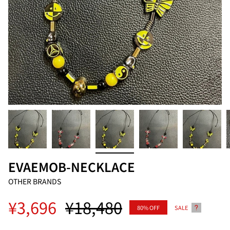
EVAEMOB-NECKLACE
OTHER BRANDS
Regular
¥3,696
¥18,480
80%
OFF
SALE
price