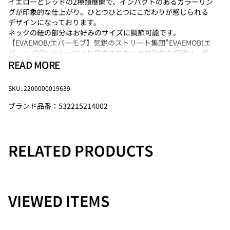
イエローとレッドの2種類展開で、インパクトのあるカラーリン
グが印象的な仕上がり。ひとつひとつにこだわりが感じられる
デザインになっております。
ネックの紐の部分はお好みのサイズに調節可能です。
【EVAEMOB/エバーモブ】気鋭のストリート集団"EVAEMOB(エ
バーモブ)"DrakSunにより設立されたこの神秘的な組織は、音
READ MORE
楽、ファッション、ビデオ、グラフィティを用い先見性と美学
を備えたアートプランニングチームです。ネックレ
ス”EVAE+SMILEYPEARLNECKLACE”をA$APRockyや
SKU: 2200000019639
A$APMOBCREW,AWGECREW等が着用したことによりその名を
世界中に轟かすこととなり今最も暑い視線が注がれています。
ブランド品番：532215214002
RELATED PRODUCTS
VIEWED ITEMS