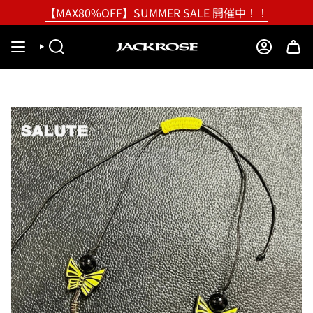
Skip
【MAX80%OFF】SUMMER SALE 開催中！！
to
content
SEARCH
ACCOUNT