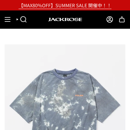
Skip
【MAX80%OFF】SUMMER SALE 開催中！！
to
content
SEARCH
ACCOUNT