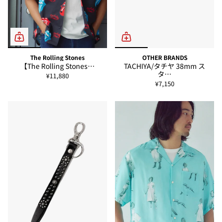
The Rolling Stones
OTHER BRANDS
【The Rolling Stones…
TACHIYA/タチヤ 38mm ス
タ…
¥11,880
¥7,150