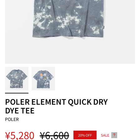
POLER ELEMENT QUICK DRY
DYE TEE
POLER
Regular
¥5,280
¥6,600
20%
OFF
SALE