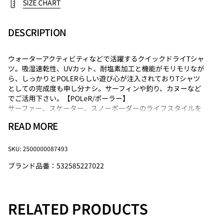
SIZE CHART
DESCRIPTION
ウォーターアクティビティなどで活躍するクイックドライTシャ
ツ。吸湿速乾性、UVカット、耐塩素加工と機能がモリモリなが
ら、しっかりとPOLERらしい遊び心が注入されておりTシャツ
としての完成度も申し分ナシ。サーフィンや釣り、カヌーなど
でご活用下さい。【POLeR/ポーラー】
サーファー、スケーター、スノーボーダーのライフスタイルを
ミックスした新感覚アウトドアブランドとして2010年に立ち上
READ MORE
がった「POLER」。ロードトリップのバイブスからインスパイ
アされたアイテムは、遊び心と優しさが溢れる自由度の高いデ
ザインに仕上がっています。
SKU: 2500000087493
2010年以来、ポーラーはアクションスポーツと伝統的なアウト
ブランド品番：532585227022
ドアアクティビティの間のギャップを埋めてきました。私たち
は、日常の冒険やすべての人のために、楽しく実用的なアウト
ドア用品やアパレルを製造しています。
オレゴン州ポートランドを拠点とする「Poler」は、＃
RELATED PRODUCTS
CampVibesを世界中に送信しています。【注意事項】・サイ
ズ・仕様について商品は採寸方法や生産時期により若干の誤差