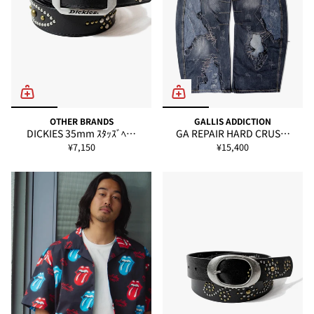
OTHER BRANDS
GALLIS ADDICTION
DICKIES 35mm ｽﾀｯｽﾞﾍ…
GA REPAIR HARD CRUS…
¥7,150
¥15,400