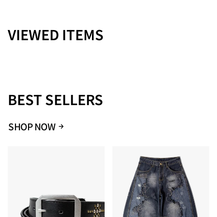
や仕様変更が生じる場合があります。予めご了承ください。・
カラーについてモニター環境や照明の影響で、実際の色味と異
なる場合があります。・素材・お手入れについて素材の特性
VIEWED ITEMS
上、洗濯や使用により若干の縮みや色落ちが生じる場合があり
ます。お手入れ方法はタグ記載の指示をご参照いただき、適切
にお手入れください。
Size
バスト
着丈
袖丈
肩幅
BEST SELLERS
M
58
72
25
55.5
SHOP NOW
L
61
74
26
57
XL
64
76
27
58.5