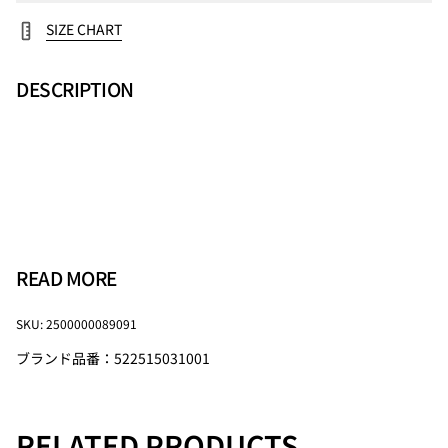
SIZE CHART
DESCRIPTION
READ MORE
SKU: 2500000089091
【注意事項】・サイズ・仕様について商品は採寸方法や生産時
期により若干の誤差や仕様変更が生じる場合があります。予め
ブランド品番：522515031001
ご了承ください。
・カラーについてモニター環境や照明の影響で、実際の色味と
異なる場合があります。
RELATED PRODUCTS
・素材・お手入れについて素材の特性上、洗濯や使用により若