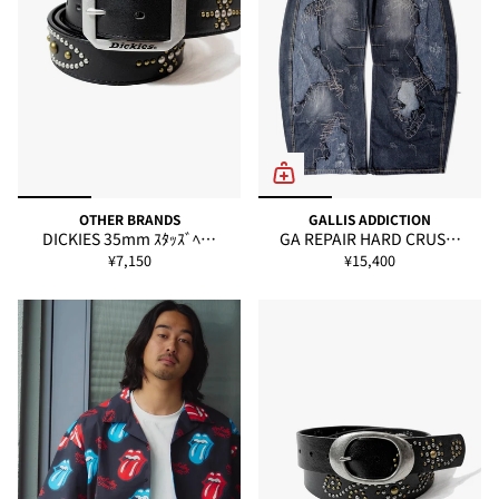
OTHER BRANDS
GALLIS ADDICTION
DICKIES 35mm ｽﾀｯｽﾞﾍ…
GA REPAIR HARD CRUS…
¥7,150
¥15,400