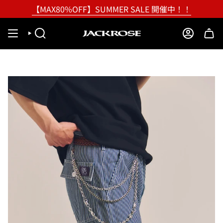
Skip
【MAX80%OFF】SUMMER SALE 開催中！！
to
content
SEARCH
ACCOUNT