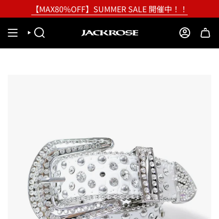
Skip
【MAX80%OFF】SUMMER SALE 開催中！！
to
content
SEARCH
ACCOUNT