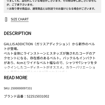
りましても、品切れしている場合がございます。その際は申し訳ございません
が、ご了承下さいませ。
※お取り寄せ商品は、通常商品とは別送でのお届けとなる場合がございます。
SIZE CHART
DESCRIPTION
GALLIS ADDICTION（ガリスアディクション）から新作のベル
トが登場。
ベルト全体にラインストーンとスタッズが施されたコーデのア
クセントになる、存在感のあるベルト。バックルもインパクト
があり、4cmとワイドなベルト幅なので、シャツやTシャツをタ
ックインしたコーディネートがオススメ。カラーバリエーショ
ンも豊富なので好みの1本が見つかるはず！
READ MORE
Size
全長
幅
SKU: 2500000097331
ブランド品番：522515031002
FREE
106.3
3.7