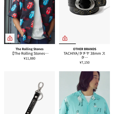
The Rolling Stones
OTHER BRANDS
【The Rolling Stones…
TACHIYA/タチヤ 38mm ス
タ…
¥11,880
¥7,150