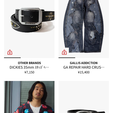
OTHER BRANDS
GALLIS ADDICTION
DICKIES 35mm ｽﾀｯｽﾞﾍ…
GA REPAIR HARD CRUS…
¥7,150
¥15,400