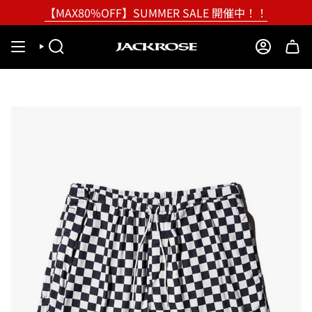
Skip
【MAX80%OFF】SUMMER SALE 開催中！！
to
content
SEARCH
ACCOUNT