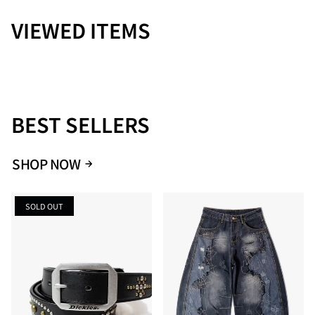
達の思いを込めています。SUNNY SPORTSの理念の一つである
「QUALITY OF LIFE」とは量より質を大切に思う考え方の表現
VIEWED ITEMS
です。量産の中で生まれたアメリカンベーシックを私達は単な
るデイリーウェアーとして捉えることなく常に「QUALITY OF
LIFE」の精神を大切にしています。少しだけ贅沢な思い出や光
景をSUNNY SPORTSらしく表現し追及し続けます。ヴィンテー
ジディティールや縫製に、拘りつつも、それだけに捉われな
い、その先のライフスタイルを見据えた服造りを心掛けていま
す。又、海をこよなく愛するSUNNYは、美しい海岸を次世代に
BEST SELLERS
残す為、SUNNY SPORTSの売上金の一部を、（財）かながわ海
岸美化財団の法人会員として、海岸美化活動に寄付していま
す。Ｗｅ all thanks to people who are supporting to SUNNY
SHOP NOW
INC
SOLD OUT
【注意事項】
・サイズ・仕様について商品は採寸方法や生産時期により若干
の誤差や仕様変更が生じる場合があります。予めご了承くださ
い。
・カラーについてモニター環境や照明の影響で、実際の色味と
異なる場合があります。
・素材・お手入れについて素材の特性上、洗濯や使用により若