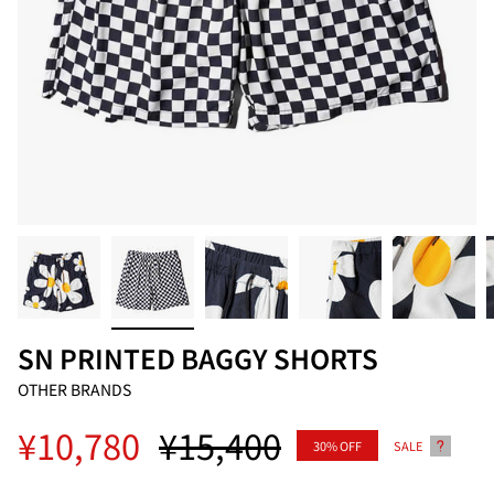
SN PRINTED BAGGY SHORTS
OTHER BRANDS
Regular
¥10,780
¥15,400
30%
OFF
SALE
price