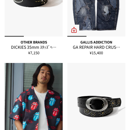
干の縮みや色落ちが生じる場合があります。お手入れ方法はタ
グ記載の指示をご参照いただき、適切にお手入れください。
※ご注文いただいた予約商品のお届け時期の確認は、注文履歴
ページより行えます。
わた
OTHER BRANDS
GALLIS ADDICTION
ウエ
ヒッ
総
DICKIES 35mm ｽﾀｯｽﾞﾍ…
GA REPAIR HARD CRUS…
Size
股上
股下
り周
裾幅
スト
プ
丈
り
¥7,150
¥15,400
M
78
119
45
30
16
72
31
L
81
124
46
31.5
16.5
74
32.5