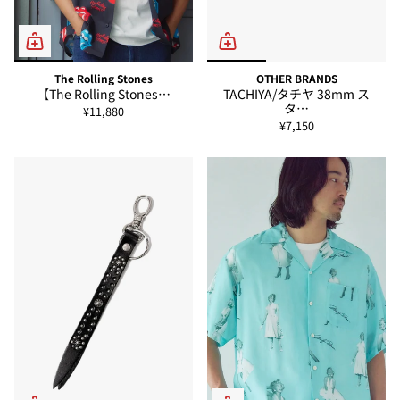
The Rolling Stones
OTHER BRANDS
【The Rolling Stones…
TACHIYA/タチヤ 38mm ス
タ…
¥11,880
¥7,150