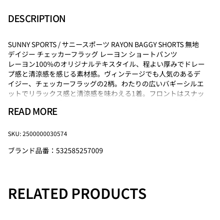
DESCRIPTION
SUNNY SPORTS / サニースポーツ RAYON BAGGY SHORTS 無地
デイジー チェッカーフラッグ レーヨン ショートパンツ
レーヨン100%のオリジナルテキスタイル、程よい厚みでドレー
プ感と清涼感を感じる素材感。ヴィンテージでも人気のあるデ
イジー、チェッカーフラッグの2柄。わたりの広いバギーシルエ
ットでリラックス感と清涼感を味わえる1着。フロントはスナッ
プボタン付き、ポケットスレーキはメッシュとなっており、洗
READ MORE
濯時の乾きやすさと着用時のごろつきを抑えています。
同素材のトップス（別売り）と合わせて、セットアップコーデ
もおすすめ。
532585257008SN PRINTED BOX SHIRT
SKU: 2500000030574
ブランド品番：532585257009
【SUNNY SPORTS/サニースポーツ】
リアルに感じてきたアメ
リカを表現したい！そんな願いを込めて2004年に SUNNY
SPORTSはスタートしました。「AMERICAN STYLE」をコンセ
プトに掲げ、アメリカのユーティリティーウェアーをベースに、
RELATED PRODUCTS
現代的エッセンスを加えたコレクションを展開しています。
SUNNY SPORTSの由来は、輝く太陽のように「明るく陽気な気
分にさせてくれる…」そんなブランドであり続けたいという私