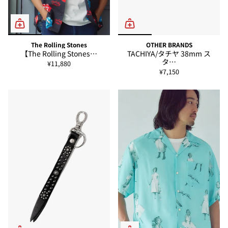
The Rolling Stones
OTHER BRANDS
【The Rolling Stones…
TACHIYA/タチヤ 38mm ス
タ…
¥11,880
¥7,150