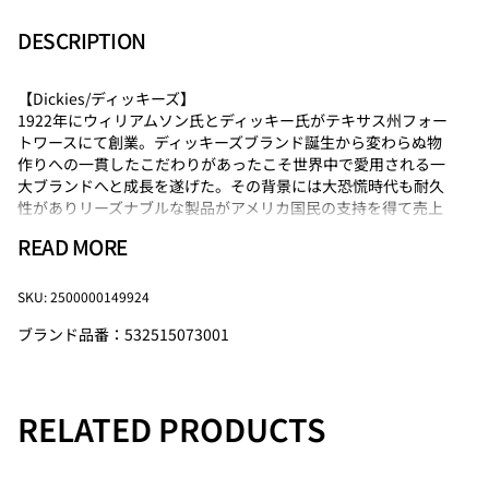
DESCRIPTION
【Dickies/ディッキーズ】
1922年にウィリアムソン氏とディッキー氏がテキサス州フォー
トワースにて創業。ディッキーズブランド誕生から変わらぬ物
作りへの一貫したこだわりがあったこそ世界中で愛用される一
大ブランドへと成長を遂げた。その背景には大恐慌時代も耐久
性がありリーズナブルな製品がアメリカ国民の支持を得て売上
を伸ばし続けカルチャーシーンのトップアーティスト達からも
READ MORE
絶大な支持を受けたことによる。日本においても「アンダーカ
バー」などのデザイナーブランドとのコラボレーションをはじ
め世界各国でもワークウェアの概念を飛越えカジュアルファッ
SKU: 2500000149924
ションブランドとしての地位を確立した。
ブランド品番：532515073001
【注意事項】
・サイズ・仕様について商品は採寸方法や生産時期により若干
の誤差や仕様変更が生じる場合があります。予めご了承くださ
RELATED PRODUCTS
い。
・カラーについてモニター環境や照明の影響で、実際の色味と
異なる場合があります。