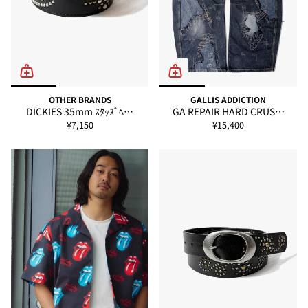
OTHER BRANDS
GALLIS ADDICTION
DICKIES 35mm ｽﾀｯｽﾞﾍ…
GA REPAIR HARD CRUS…
¥7,150
¥15,400