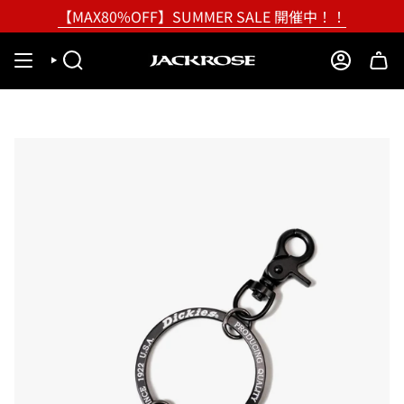
Skip
【MAX80%OFF】SUMMER SALE 開催中！！
to
content
SEARCH
ACCOUNT