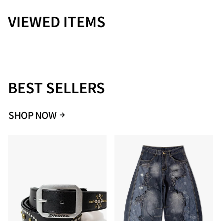
・素材・お手入れについて素材の特性上、洗濯や使用により若
干の縮みや色落ちが生じる場合があります。お手入れ方法はタ
VIEWED ITEMS
グ記載の指示をご参照いただき、適切にお手入れください。
Size
たて
よこ
全長
FREE
16.5
7.2
16.5×7.2
BEST SELLERS
SHOP NOW