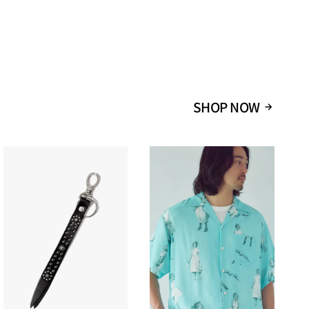
62
54.5
62
60
SHOP NOW