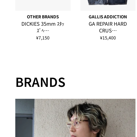
OTHER BRANDS
GALLIS ADDICTION
DICKIES 35mm ｽﾀｯ
GA REPAIR HARD
ｽﾞﾍ…
CRUS…
¥7,150
¥15,400
BRANDS