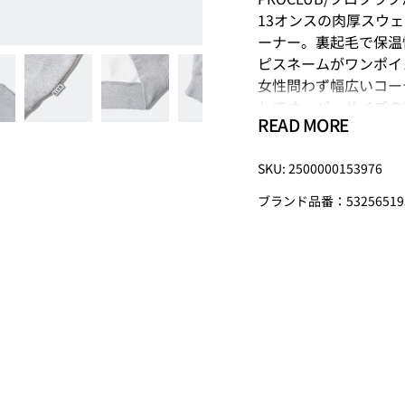
13オンスの肉厚スウ
ーナー。裏起毛で保温
ピスネームがワンポイ
女性問わず幅広いコー
してオーバーサイズの
READ MORE
【PRO CLUB/プロク
SKU: 2500000153976
1986年に､アメリカ
ビーウェイトTシャツ
ブランド品番：53256519
を受け、無地の王道ブ
も重宝される耐久性が
ら、生活アイテムとし
ドとしてその名を轟か
Size
バスト
着
M
57.5
77.