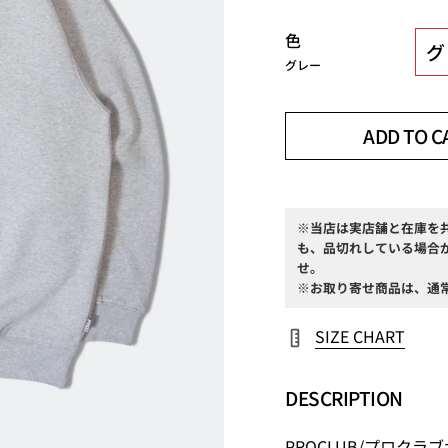
色
グ
グレー
ADD TO C
※当店は実店舗と在庫を
も、品切れしている場合
せ。
※お取り寄せ商品は、通
SIZE CHART
DESCRIPTION
PROCLUB/プロク