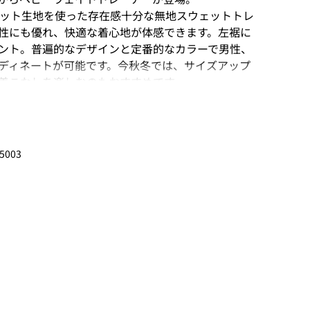
ェット生地を使った存在感十分な無地スウェットトレ
性にも優れ、快適な着心地が体感できます。左裾に
ント。普遍的なデザインと定番的なカラーで男性、
ディネートが可能です。今秋冬では、サイズアップ
着こなしを楽しむのもおすすめです。
ラブ】
 ロサンゼルスで誕生。多くの人々が愛用する無地のヘ
は､アーティストやアスリートなどからも多数の支持
5003
ランドとしての地位を確立。スポーツウェアとして
あり、また LAストリートではその抜群の着心地か
て定着しており、アメリカを代表する無地系ブラン
せている。
丈
袖丈
肩幅
5
60.5
51.5