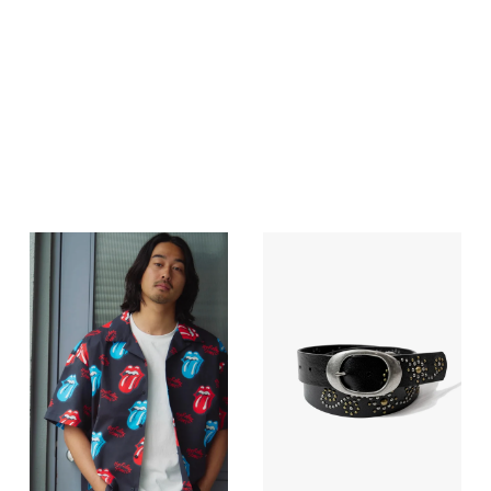
L
63.5
78
XL
66
80