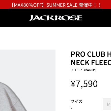
【MAX80%OFF】SUMMER SALE 開催中！！
PRO CLUB 
NECK FLEE
OTHER BRANDS
¥7,590
サイズ
M
L